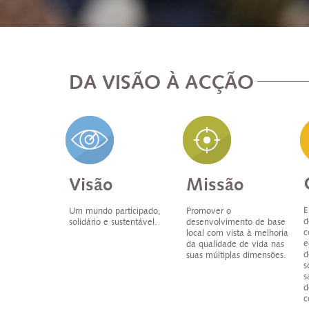
DA VISÃO À ACÇÃO
Visão
Missão
E
Um mundo participado,
Promover o
d
solidário e sustentável.
desenvolvimento de base
c
local com vista à melhoria
e
da qualidade de vida nas
d
suas múltiplas dimensões.
s
s
d
c