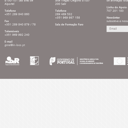
8150-101 São Brás de
José Viegas Gregório 8100-
de animação loc
Alportel
200 Salir
Linha do Apoio 
Telefone
Telefone
707 201 183
+351 289 840 860
289 489 532
+351 969 987 158
Newsletter
Fax
subscreva a noss
+351 289 840 879 / 78
Sala de Formação Faro
Telemóveis
+351 969 992 240
E-mail
geral@in-loco.pt