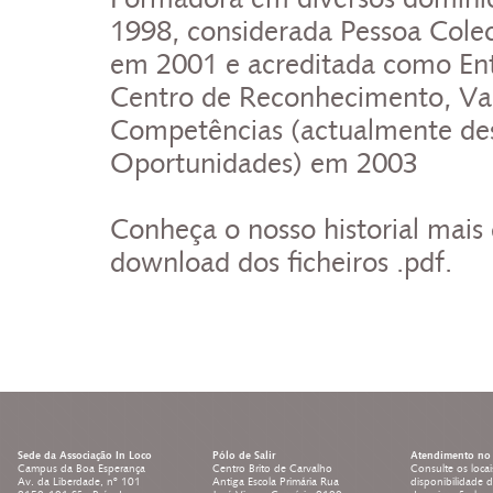
1998, considerada Pessoa Colec
em 2001 e acreditada como En
Centro de Reconhecimento, Val
Competências (actualmente de
Oportunidades) em 2003
Conheça o nosso historial mais
download dos ficheiros .pdf.
Sede da Associação In Loco
Pólo de Salir
Atendimento no 
Campus da Boa Esperança
Centro Brito de Carvalho
Consulte os locai
Av. da Liberdade, nº 101
Antiga Escola Primária Rua
disponibilidade 