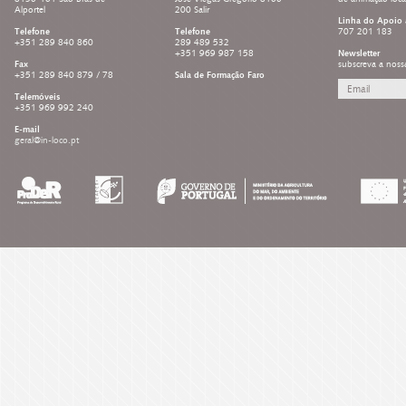
Alportel
200 Salir
Linha do Apoio 
Telefone
Telefone
707 201 183
+351 289 840 860
289 489 532
+351 969 987 158
Newsletter
Fax
subscreva a noss
+351 289 840 879 / 78
Sala de Formação Faro
Telemóveis
+351 969 992 240
E-mail
geral@in-loco.pt