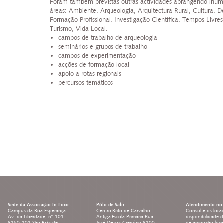
Foram também previstas outras actividades abrangendo inúm
áreas: Ambiente, Arqueologia, Arquitectura Rural, Cultura, D
Formação Profissional, Investigação Científica, Tempos Livres
Turismo, Vida Local.
campos de trabalho de arqueologia
seminários e grupos de trabalho
campos de experimentação
acções de formação local
apoio a rotas regionais
percursos temáticos
Sede da Associação In Loco
Pólo de Salir
Atendimento no 
Campus da Boa Esperança
Centro Brito de Carvalho
Consulte os locai
Av. da Liberdade, nº 101
Antiga Escola Primária Rua
disponibilidade 
8150-101 São Brás de
José Viegas Gregório 8100-
de animação loc