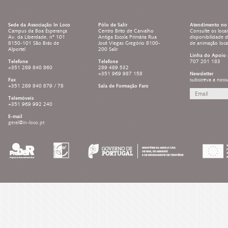
Sede da Associação In Loco
Pólo de Salir
Atendimento no 
Campus da Boa Esperança
Centro Brito de Carvalho
Consulte os locai
Av. da Liberdade, nº 101
Antiga Escola Primária Rua
disponibilidade 
8150-101 São Brás de
José Viegas Gregório 8100-
de animação loc
Alportel
200 Salir
Linha do Apoio 
Telefone
Telefone
707 201 183
+351 289 840 860
289 489 532
+351 969 987 158
Newsletter
Fax
subscreva a noss
+351 289 840 879 / 78
Sala de Formação Faro
Telemóveis
+351 969 992 240
E-mail
geral@in-loco.pt