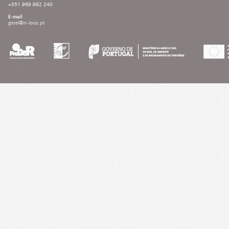
+351 969 992 240
E-mail
geral@in-loco.pt