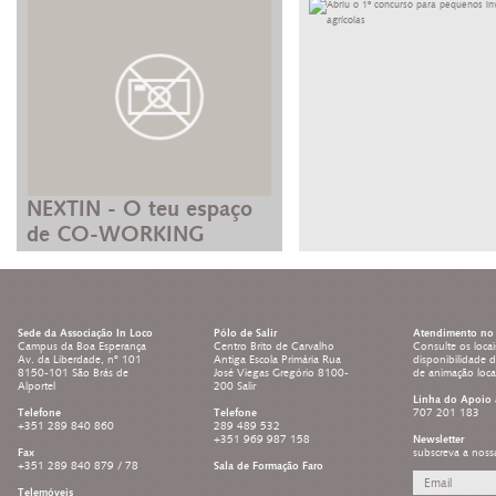
NEXTIN - O teu espaço
de CO-WORKING
Sede da Associação In Loco
Pólo de Salir
Atendimento no 
Campus da Boa Esperança
Centro Brito de Carvalho
Consulte os locai
Av. da Liberdade, nº 101
Antiga Escola Primária Rua
disponibilidade 
8150-101 São Brás de
José Viegas Gregório 8100-
de animação loc
Alportel
200 Salir
Linha do Apoio 
Telefone
Telefone
707 201 183
+351 289 840 860
289 489 532
+351 969 987 158
Newsletter
Fax
subscreva a noss
+351 289 840 879 / 78
Sala de Formação Faro
Telemóveis