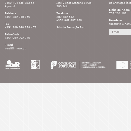
8150-101 São Brás de
José Viegas Gregório 8100-
de animação loc
Alportel
200 Salir
Linha do Apoio 
Telefone
Telefone
707 201 183
+351 289 840 860
289 489 532
+351 969 987 158
Newsletter
Fax
subscreva a noss
+351 289 840 879 / 78
Sala de Formação Faro
Telemóveis
+351 969 992 240
E-mail
geral@in-loco.pt