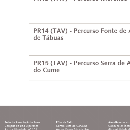
PR14 (TAV) - Percurso Fonte de
de Tábuas
PR15 (TAV) - Percurso Serra de A
do Cume
Sede da Associação In Loco
Pólo de Salir
Atendimento no 
Campus da Boa Esperança
Centro Brito de Carvalho
Consulte os locai
Av. da Liberdade, nº 101
Antiga Escola Primária Rua
disponibilidade 