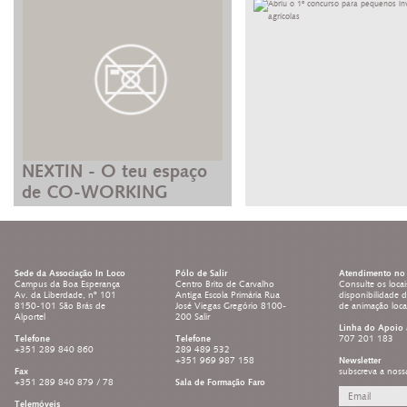
NEXTIN - O teu espaço
de CO-WORKING
Sede da Associação In Loco
Pólo de Salir
Atendimento no 
Campus da Boa Esperança
Centro Brito de Carvalho
Consulte os locai
Av. da Liberdade, nº 101
Antiga Escola Primária Rua
disponibilidade 
8150-101 São Brás de
José Viegas Gregório 8100-
de animação loc
Alportel
200 Salir
Linha do Apoio 
Telefone
Telefone
707 201 183
+351 289 840 860
289 489 532
+351 969 987 158
Newsletter
Fax
subscreva a noss
+351 289 840 879 / 78
Sala de Formação Faro
Telemóveis