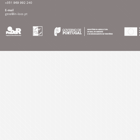
+351 969 992 240
E-mail
geral@in-loco.pt