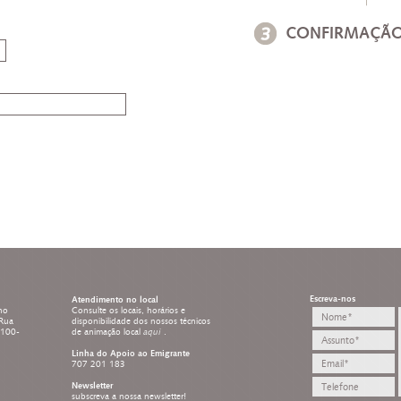
CONFIRMAÇÃO
Escreva-nos
Atendimento no local
ho
Consulte os locais, horários e
 Rua
disponibilidade dos nossos técnicos
8100-
de animação local
aqui
.
Linha do Apoio ao Emigrante
707 201 183
Newsletter
subscreva a nossa newsletter!