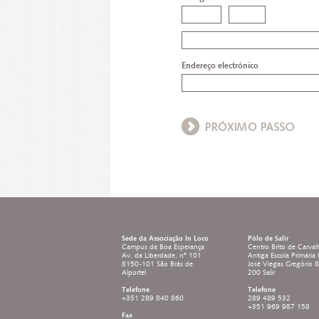
Endereço electrónico
Sede da Associação In Loco
Pólo de Salir
Campus da Boa Esperança
Centro Brito de Carval
Av. da Liberdade, nº 101
Antiga Escola Primária
8150-101 São Brás de
José Viegas Gregório 
Alportel
200 Salir
Telefone
Telefone
+351 289 840 860
289 489 532
+351 969 987 158
Fax