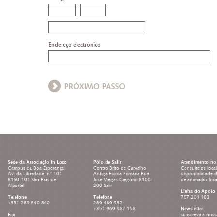
Endereço electrónico
Sede da Associação In Loco
Pólo de Salir
Atendimento no 
Campus da Boa Esperança
Centro Brito de Carvalho
Consulte os locai
Av. da Liberdade, nº 101
Antiga Escola Primária Rua
disponibilidade 
8150-101 São Brás de
José Viegas Gregório 8100-
de animação loc
Alportel
200 Salir
Linha do Apoio 
Telefone
Telefone
707 201 183
+351 289 840 860
289 489 532
+351 969 987 158
Newsletter
Fax
subscreva a noss