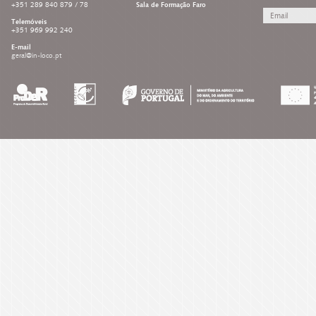
+351 289 840 879 / 78
Sala de Formação Faro
Telemóveis
+351 969 992 240
E-mail
geral@in-loco.pt