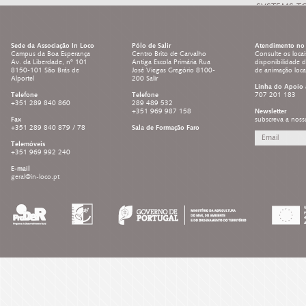
SYSTEMS T
LEARNING 
Sede da Associação In Loco
Pólo de Salir
Atendimento no 
Campus da Boa Esperança
Centro Brito de Carvalho
Consulte os locai
Av. da Liberdade, nº 101
Antiga Escola Primária Rua
disponibilidade 
8150-101 São Brás de
José Viegas Gregório 8100-
de animação loc
Alportel
200 Salir
Linha do Apoio 
Telefone
Telefone
707 201 183
+351 289 840 860
289 489 532
+351 969 987 158
Newsletter
Fax
subscreva a noss
+351 289 840 879 / 78
Sala de Formação Faro
Telemóveis
+351 969 992 240
E-mail
geral@in-loco.pt