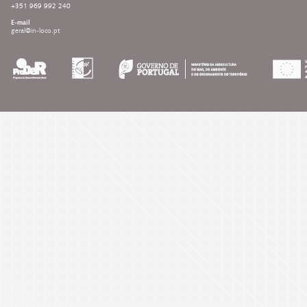
+351 969 992 240
E-mail
geral@in-loco.pt