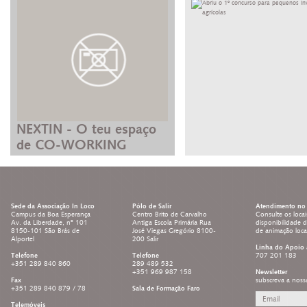
NEXTIN - O teu espaço
de CO-WORKING
Sede da Associação In Loco
Pólo de Salir
Atendimento no 
Campus da Boa Esperança
Centro Brito de Carvalho
Consulte os locai
Av. da Liberdade, nº 101
Antiga Escola Primária Rua
disponibilidade 
8150-101 São Brás de
José Viegas Gregório 8100-
de animação loc
Alportel
200 Salir
Linha do Apoio 
Telefone
Telefone
707 201 183
+351 289 840 860
289 489 532
+351 969 987 158
Newsletter
Fax
subscreva a noss
+351 289 840 879 / 78
Sala de Formação Faro
Telemóveis