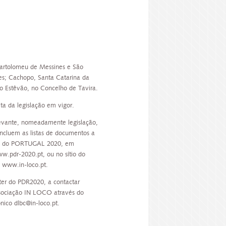
Bartolomeu de Messines e São
es; Cachopo, Santa Catarina da
to Estêvão, no Concelho de Tavira.
ta da legislação em vigor.
evante, nomeadamente legislação,
incluem as listas de documentos a
rtal do PORTUGAL 2020, em
.pdr-2020.pt, ou no sítio do
 www.in-loco.pt.
ter do PDR2020, a contactar
ssociação IN LOCO através do
nico dlbc@in-loco.pt.