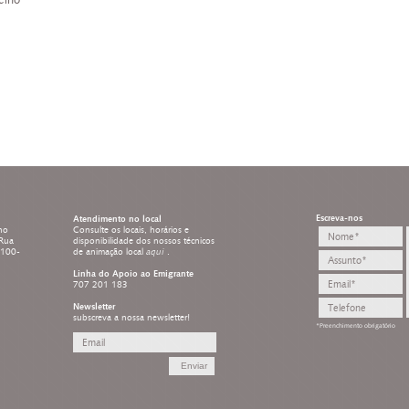
elho
Escreva-nos
Atendimento no local
ho
Consulte os locais, horários e
 Rua
disponibilidade dos nossos técnicos
8100-
de animação local
aqui
.
Linha do Apoio ao Emigrante
707 201 183
Newsletter
subscreva a nossa newsletter!
*Preenchimento obrigatório