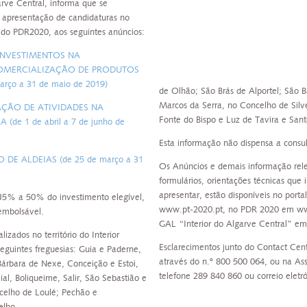
arve Central, informa que se
 apresentação de candidaturas no
o PDR2020, aos seguintes anúncios:
 INVESTIMENTOS NA
MERCIALIZAÇÃO DE PRODUTOS
rço a 31 de maio de 2019)
de Olhão; São Brás de Alportel; São 
Marcos da Serra, no Concelho de Silv
ICAÇÃO DE ATIVIDADES NA
Fonte do Bispo e Luz de Tavira e San
e 1 de abril a 7 de junho de
Esta informação não dispensa a consul
 DE ALDEIAS (de 25 de março a 31
Os Anúncios e demais informação rel
formulários, orientações técnicas que 
apresentar, estão disponíveis no po
 35% a 50% do investimento elegível,
www.pt-2020.pt, no PDR 2020 em www
embolsável.
GAL “Interior do Algarve Central” em
izados no território do Interior
Esclarecimentos junto do Contact Cen
eguintes freguesias: Guia e Paderne,
através do n.º 800 500 064, ou na A
Bárbara de Nexe, Conceição e Estoi,
telefone 289 840 860 ou correio eletró
al, Boliqueime, Salir, São Sebastião e
celho de Loulé; Pechão e