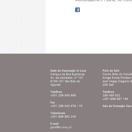
Moncarapacho e Fuseta, no Conc
Sede da Associação In Loco
Pólo de Salir
Campus da Boa Esperança
Centro Brito de Carval
Av. da Liberdade, nº 101
Antiga Escola Primária
8150-101 São Brás de
José Viegas Gregório 
Alportel
200 Salir
Telefone
Telefone
+351 289 840 860
289 489 532
+351 969 987 158
Fax
+351 289 840 879 / 78
Sala de Formação Faro
Telemóveis
+351 969 992 240
E-mail
geral@in-loco.pt