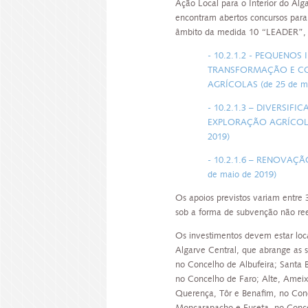
Ação Local para o Interior do Alg
encontram abertos concursos para
âmbito da medida 10 “LEADER”, d
- 10.2.1.2 - PEQUENOS
TRANSFORMAÇÃO E CO
AGRÍCOLAS (de 25 de ma
- 10.2.1.3 – DIVERSIF
EXPLORAÇÃO AGRÍCOLA (d
2019)
- 10.2.1.6 – RENOVAÇÃO
de maio de 2019)
Os apoios previstos variam entre
sob a forma de subvenção não re
Os investimentos devem estar local
Algarve Central, que abrange as s
no Concelho de Albufeira; Santa 
no Concelho de Faro; Alte, Ameixi
Querença, Tôr e Benafim, no Con