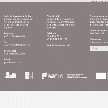
SYSTEMS T
LEARNING 
Sede da Associação In Loco
Pólo de Salir
Atendimento no 
Campus da Boa Esperança
Centro Brito de Carvalho
Consulte os locai
Av. da Liberdade, nº 101
Antiga Escola Primária Rua
disponibilidade 
8150-101 São Brás de
José Viegas Gregório 8100-
de animação loc
Alportel
200 Salir
Linha do Apoio 
Telefone
Telefone
707 201 183
+351 289 840 860
289 489 532
+351 969 987 158
Newsletter
Fax
subscreva a noss
+351 289 840 879 / 78
Sala de Formação Faro
Telemóveis
+351 969 992 240
E-mail
geral@in-loco.pt