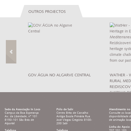
OUTROS PROJECTOS
 CULTURA DE
GOV.ÁGUA NO ALGARVE CENTRAL
WATHER - 
RURAL MED
RE(DIS)CO
SYSTEMS T
LEARNING 
Sede da Associação In Loco
Pólo de Salir
Atendimento no 
Campus da Boa Esperança
Centro Brito de Carvalho
Consulte os locai
Av. da Liberdade, nº 101
Antiga Escola Primária Rua
disponibilidade 
8150-101 São Brás de
José Viegas Gregório 8100-
de animação loc
Alportel
200 Salir
Linha do Apoio 
Telefone
Telefone
707 201 183