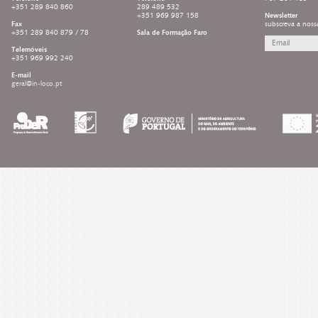
+351 289 840 860
289 489 532
+351 969 987 158
Newsletter
Fax
subscreva a noss
+351 289 840 879 / 78
Sala de Formação Faro
Telemóveis
+351 969 992 240
E-mail
geral@in-loco.pt