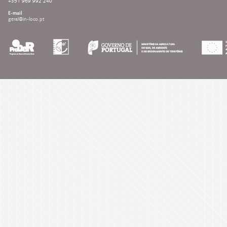
+351 969 992 240
E-mail
geral@in-loco.pt