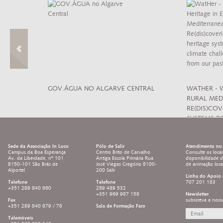
 CULTURA DE
GOV.ÁGUA NO ALGARVE CENTRAL
WATHER - 
RURAL MED
RE(DIS)CO
SYSTEMS T
LEARNING 
Sede da Associação In Loco
Pólo de Salir
Atendimento no 
Campus da Boa Esperança
Centro Brito de Carvalho
Consulte os locai
Av. da Liberdade, nº 101
Antiga Escola Primária Rua
disponibilidade 
8150-101 São Brás de
José Viegas Gregório 8100-
de animação loc
Alportel
200 Salir
Linha do Apoio 
Telefone
Telefone
707 201 183
+351 289 840 860
289 489 532
+351 969 987 158
Newsletter
Fax
subscreva a noss
+351 289 840 879 / 78
Sala de Formação Faro
Telemóveis